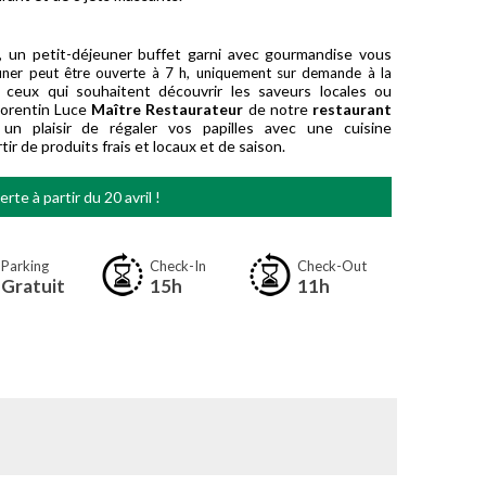
 un petit-déjeuner buffet garni avec gourmandise vous
euner peut être ouverte à 7 h, uniquement sur demande à la
 ceux qui souhaitent découvrir les saveurs locales ou
 Corentin Luce
Maître Restaurateur
de notre
restaurant
 un plaisir de régaler vos papilles avec une cuisine
ir de produits frais et locaux et de saison.
rte à partir du 20 avril !
Parking
Check-In
Check-Out
Gratuit
15h
11h