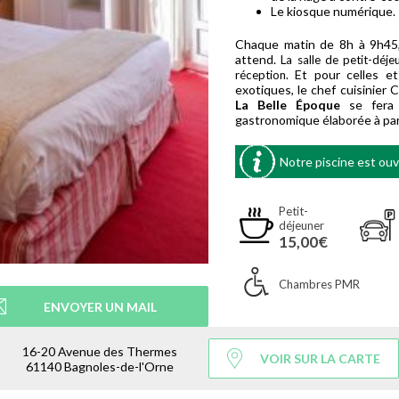
Le kiosque numérique.
Chaque matin de 8h à 9h45,
attend.
La salle de petit-déj
Et pour celles et
réception.
exotiques, le chef cuisinier
La Belle Époque
se fera
gastronomique élaborée à part
Notre piscine est ouve
Petit-
déjeuner
15,00€
Chambres PMR
ENVOYER UN MAIL
16-20 Avenue des Thermes
VOIR SUR LA CARTE
61140 Bagnoles-de-l'Orne