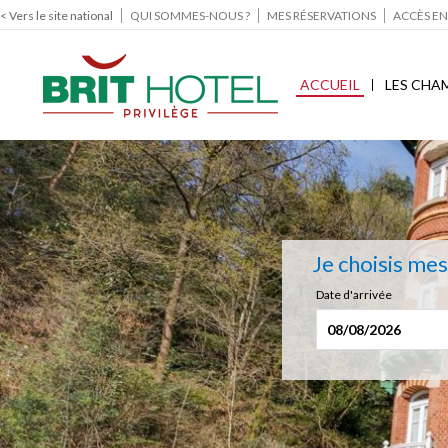
< Vers le site national
QUI SOMMES-NOUS ?
MES RÉSERVATIONS
ACCÈS EN
ACCUEIL
LES CHA
Je choisis me
Date d'arrivée