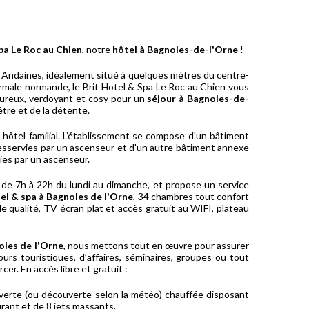
pa Le Roc au Chien
, notre
hôtel à Bagnoles-de-l'Orne
!
s Andaines, idéalement situé à quelques mètres du centre-
hermale normande, le Brit Hotel & Spa Le Roc au Chien vous
eureux, verdoyant et cosy pour un
séjour à Bagnoles-de-
être et de la détente.
ôtel familial. L’établissement se compose d'un bâtiment
esservies par un ascenseur et d'un autre bâtiment annexe
es par un ascenseur.
de 7h à 22h du lundi au dimanche, et propose un service
el & spa à Bagnoles de l'Orne
, 34 chambres tout confort
de qualité, TV écran plat et accès gratuit au WIFI, plateau
oles de l'Orne
, nous mettons tout en œuvre pour assurer
urs touristiques, d’affaires, séminaires, groupes ou tout
er. En accès libre et gratuit :
uverte (ou découverte selon la météo) chauffée disposant
rant et de 8 jets massants.