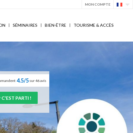
MON COMPTE
ON
SÉMINAIRES
BIEN-ÊTRE
TOURISME & ACCÈS
4.5/5
commandent
sur 46 avis