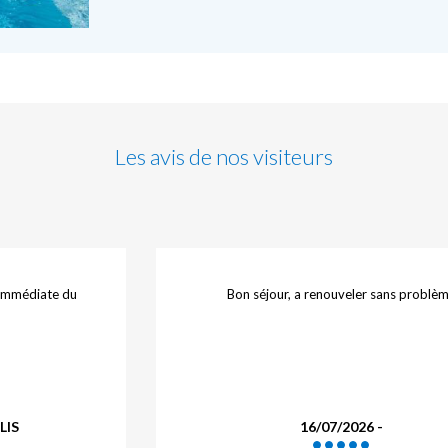
Les avis de nos visiteurs
réussie avec un
Très bonne expérience.
 de nous avoir
e ville
r
15/07/2026 - DROUET