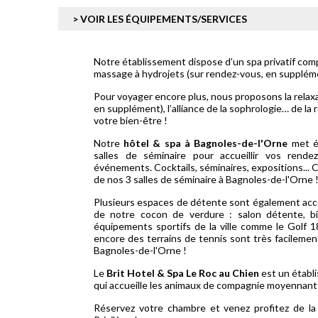
> VOIR LES ÉQUIPEMENTS/SERVICES
Notre établissement dispose d’un spa privatif comp
massage à hydrojets (sur rendez-vous, en supplém
Pour voyager encore plus, nous proposons la relax
en supplément), l’alliance de la sophrologie… de la r
votre bien-être !
Notre
hôtel & spa à Bagnoles-de-l'Orne
met ég
salles de séminaire pour accueillir vos rende
événements. Cocktails, séminaires, expositions... 
de nos 3 salles de séminaire à Bagnoles-de-l'Orne 
Plusieurs espaces de détente sont également acce
de notre cocon de verdure : salon détente, bill
équipements sportifs de la ville comme le Golf 
encore des terrains de tennis sont très facilemen
Bagnoles-de-l'Orne !
Le
Brit Hotel & Spa Le Roc au Chien
est un établ
qui accueille les animaux de compagnie moyennan
Réservez votre chambre et venez profitez de la