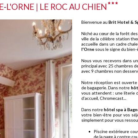
-L'ORNE | LE ROC AU CHIEN
Bienvenue au
Brit Hotel & S
Niché au cœur de la forêt de
ville de la célèbre station t
accueille dans un cadre chal
l'Orne
sous le signe du bien-
Nous vous recevons dans un h
principal avec 25 chambres d
avec 9 chambres non desservi
Notre réception est ouverte 
de bagagerie. Dans notre
hôt
vous attendent : une literie 
d’accueil, Chromecast...
Dans notre
hôtel spa à Bagn
votre bien-être pour vos séjo
simplement pour vous ressourc
Piscine extérieure co
de la nage à contre-cou